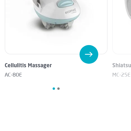
Cellulitis Massager
Shiats
AC-80E
MC-25E