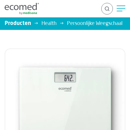
Producten
Health
Persoonlijke Weegschaal
ZOEK OP