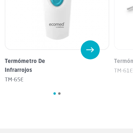
Termómetro De
Termóm
Infrarrojos
TM-61E
TM-65E