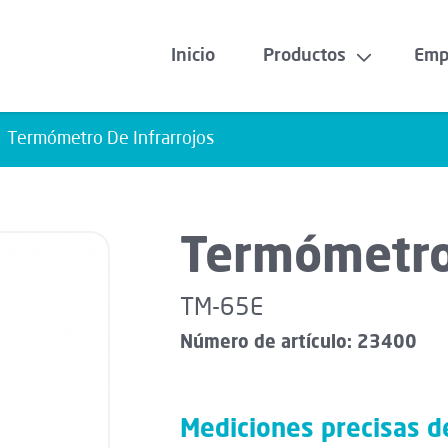
Inicio
Productos
Emp
Termómetro De Infrarrojos
WELLNESS
Cojín de Masaje Shiatsu
Termómetro 
Funda para Asiento de Masaje Shiatsu
TM-65E
Pistola Masaje con Función Calor y Frío
Número de artículo: 23400
Spa para Pies
Mediciones precisas de