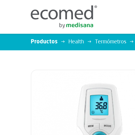
Productos
Health
Termómetros
HEALTH
Balanzas Personales
Pulsioxímetro
Sanador de Picaduras de Insectos
Tensiómetros
Termómetros