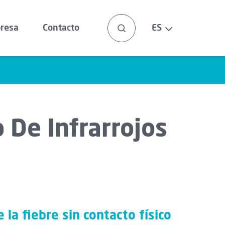
resa
Contacto
ES
EN
BEAUTY
DE
BUSCAR
Espejo Selfie
De Infrarrojos
FR
Masajeador Anticelulítico
IT
NL
 la fiebre sin contacto físico